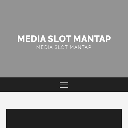
Skip
to
content
MEDIA SLOT MANTAP
MEDIA SLOT MANTAP