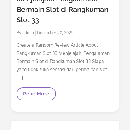
Bermain Slot di Rangkuman
Slot 33
Posted
By
admin
December 20, 2025
on
Create a Random Review Article About
Rangkuman Slot 33 Menjelajahi Pengalaman
Bermain Slot di Rangkuman Slot 33 Siapa
yang tidak suka sensasi dari permainan slot
[…]
Menjelajahi
Read More
Pengalaman
Bermain
Slot
Di
Rangkuman
Slot
33