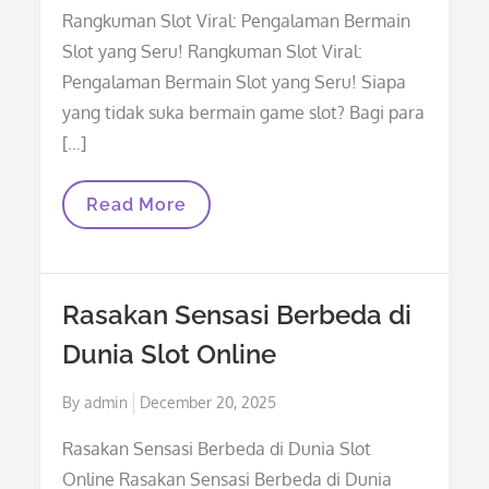
on
Rangkuman Slot Viral: Pengalaman Bermain
Slot yang Seru! Rangkuman Slot Viral:
Pengalaman Bermain Slot yang Seru! Siapa
yang tidak suka bermain game slot? Bagi para
[…]
Rangkuman
Read More
Slot
Viral:
Pengalaman
Bermain
Slot
Rasakan Sensasi Berbeda di
Yang
Seru!
Dunia Slot Online
Posted
By
admin
December 20, 2025
on
Rasakan Sensasi Berbeda di Dunia Slot
Online Rasakan Sensasi Berbeda di Dunia