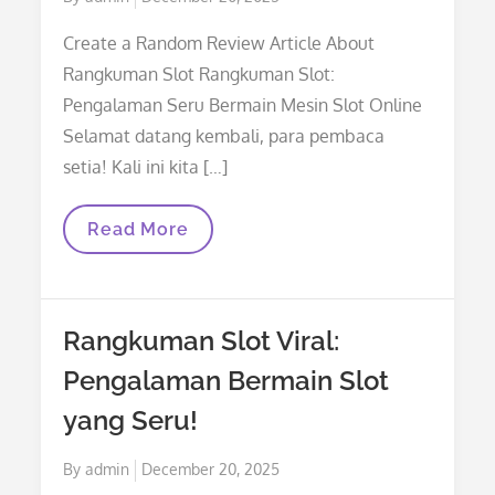
on
Create a Random Review Article About
Rangkuman Slot Rangkuman Slot:
Pengalaman Seru Bermain Mesin Slot Online
Selamat datang kembali, para pembaca
setia! Kali ini kita […]
Rangkuman
Read More
Slot:
Pengalaman
Seru
Bermain
Mesin
Rangkuman Slot Viral:
Slot
Online
Pengalaman Bermain Slot
yang Seru!
Posted
By
admin
December 20, 2025