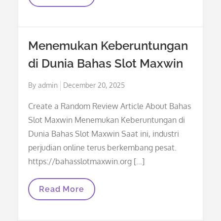
Sensasi
Bermain
Slot
Online
Di
Menemukan Keberuntungan
Bahas
Slot
di Dunia Bahas Slot Maxwin
Viral
Posted
By
admin
December 20, 2025
on
Create a Random Review Article About Bahas
Slot Maxwin Menemukan Keberuntungan di
Dunia Bahas Slot Maxwin Saat ini, industri
perjudian online terus berkembang pesat.
https://bahasslotmaxwin.org […]
Menemukan
Read More
Keberuntungan
Di
Dunia