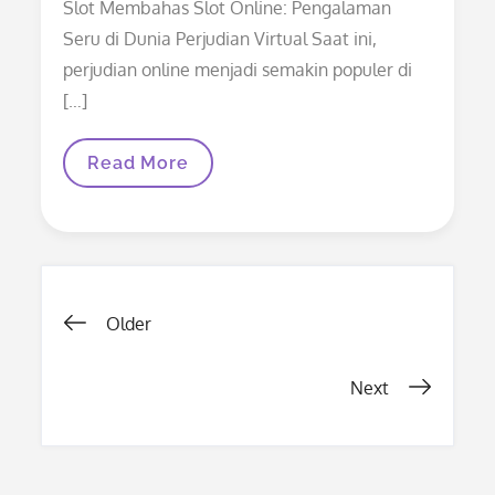
Slot Membahas Slot Online: Pengalaman
Seru di Dunia Perjudian Virtual Saat ini,
perjudian online menjadi semakin populer di
[…]
Membahas
Read More
Slot
Online:
Pengalaman
Seru
Di
Dunia
Perjudian
Posts
Virtual
Older
navigation
Next