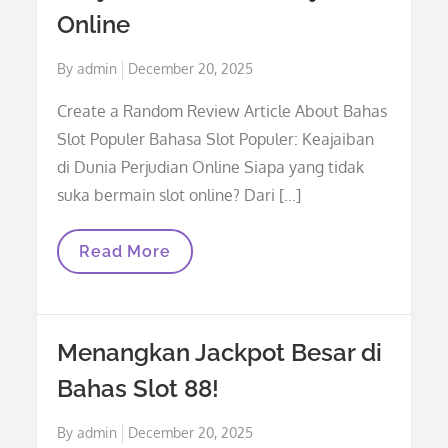
Online
Posted
By
admin
December 20, 2025
on
Create a Random Review Article About Bahas
Slot Populer Bahasa Slot Populer: Keajaiban
di Dunia Perjudian Online Siapa yang tidak
suka bermain slot online? Dari […]
Bahasa
Read More
Slot
Populer:
Keajaiban
Di
Dunia
Menangkan Jackpot Besar di
Perjudian
Online
Bahas Slot 88!
Posted
By
admin
December 20, 2025