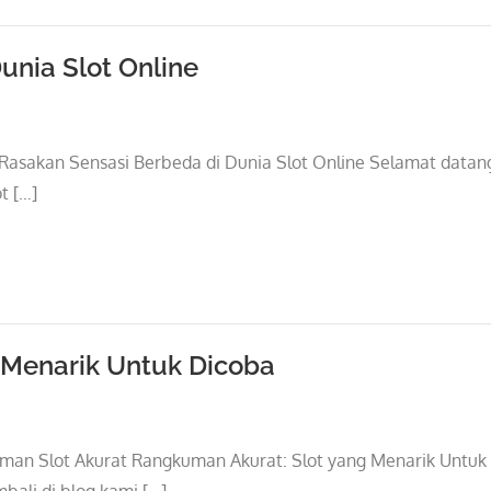
unia Slot Online
 Rasakan Sensasi Berbeda di Dunia Slot Online Selamat datan
t […]
 Menarik Untuk Dicoba
man Slot Akurat Rangkuman Akurat: Slot yang Menarik Untuk