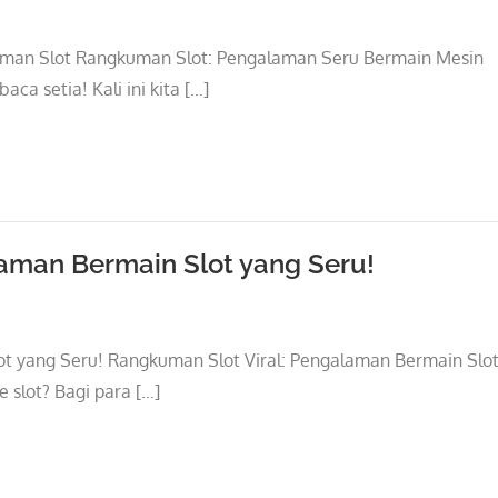
uman Slot Rangkuman Slot: Pengalaman Seru Bermain Mesin
a setia! Kali ini kita […]
aman Bermain Slot yang Seru!
t yang Seru! Rangkuman Slot Viral: Pengalaman Bermain Slo
 slot? Bagi para […]