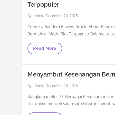
Terpopuler
Posted
By
admin
December 20, 2025
on
Create a Random Review Article About Rang
Bermain di Mesin Slot Terpopuler Selamat datan
Rangkuman
Read More
Slot
Maxwin:
Pengalaman
Bermain
Di
Menyambut Kesenangan Berma
Mesin
Slot
Terpopuler
Posted
By
admin
December 20, 2025
on
Rangkuman Slot 77: Berbagai Pengalaman dan
slot online menjadi salah satu hiburan favorit 