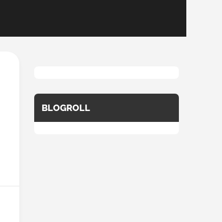
BLOGROLL