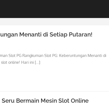
ungan Menanti di Setiap Putaran!
uman Slot PG Rangkuman Slot PG: Keberuntungan Menanti di
lot online! Hari ini […]
Seru Bermain Mesin Slot Online