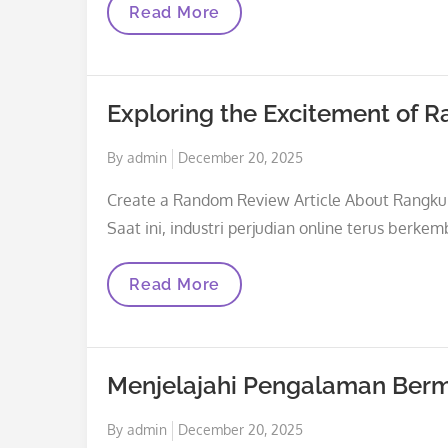
Menyambut
Read More
Kesenangan
Bermain
Slot
77
Exploring the Excitement of 
Posted
By
admin
December 20, 2025
on
Create a Random Review Article About Rangkum
Saat ini, industri perjudian online terus berkem
Exploring
Read More
The
Excitement
Of
Rangkuman
Slot
Menjelajahi Pengalaman Berm
88
Posted
By
admin
December 20, 2025