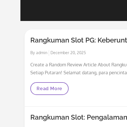
Rangkuman Slot PG: Keberunt
Posted
By
admin
December 20, 2025
on
Create a Random Review Article About Rangk
Setiap Putaran! Selamat datang, para pencinta s
Rangkuman
Read More
Slot
PG:
Keberuntungan
Menanti
Di
Rangkuman Slot: Pengalaman 
Setiap
Putaran!