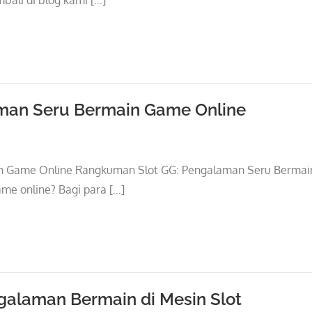
bali di blog kami […]
man Seru Bermain Game Online
n Game Online Rangkuman Slot GG: Pengalaman Seru Bermai
me online? Bagi para […]
alaman Bermain di Mesin Slot