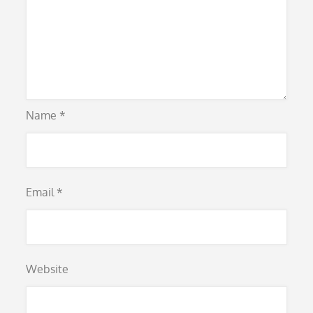
Name
*
Email
*
Website