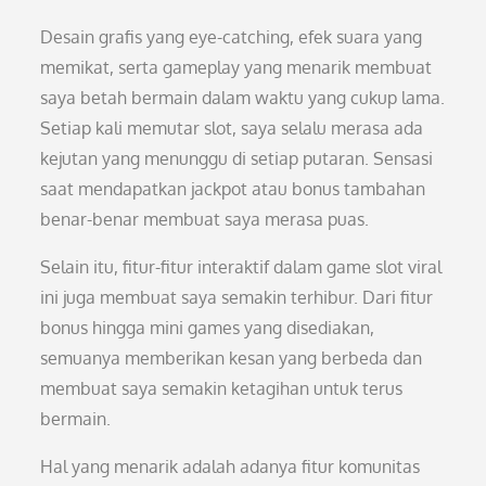
Desain grafis yang eye-catching, efek suara yang
memikat, serta gameplay yang menarik membuat
saya betah bermain dalam waktu yang cukup lama.
Setiap kali memutar slot, saya selalu merasa ada
kejutan yang menunggu di setiap putaran. Sensasi
saat mendapatkan jackpot atau bonus tambahan
benar-benar membuat saya merasa puas.
Selain itu, fitur-fitur interaktif dalam game slot viral
ini juga membuat saya semakin terhibur. Dari fitur
bonus hingga mini games yang disediakan,
semuanya memberikan kesan yang berbeda dan
membuat saya semakin ketagihan untuk terus
bermain.
Hal yang menarik adalah adanya fitur komunitas