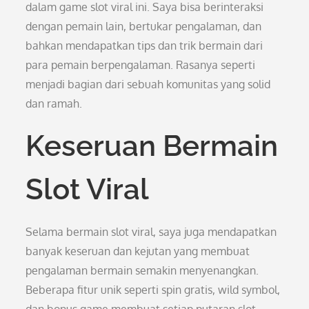
dalam game slot viral ini. Saya bisa berinteraksi
dengan pemain lain, bertukar pengalaman, dan
bahkan mendapatkan tips dan trik bermain dari
para pemain berpengalaman. Rasanya seperti
menjadi bagian dari sebuah komunitas yang solid
dan ramah.
Keseruan Bermain
Slot Viral
Selama bermain slot viral, saya juga mendapatkan
banyak keseruan dan kejutan yang membuat
pengalaman bermain semakin menyenangkan.
Beberapa fitur unik seperti spin gratis, wild symbol,