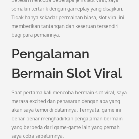
Setelah mencoba beberapa jenis slot viral, saya
semakin tertarik dengan gameplay yang disajikan.
Tidak hanya sekadar permainan biasa, slot viral ini
memberikan tantangan dan keseruan tersendiri
bagi para pemainnya.
Pengalaman
Bermain Slot Viral
Saat pertama kali mencoba bermain slot viral, saya
merasa excited dan penasaran dengan apa yang
akan saya temui di dalamnya. Ternyata, game ini
benar-benar menghadirkan pengalaman bermain
yang berbeda dari game-game lain yang pernah
saya coba sebelumnya.