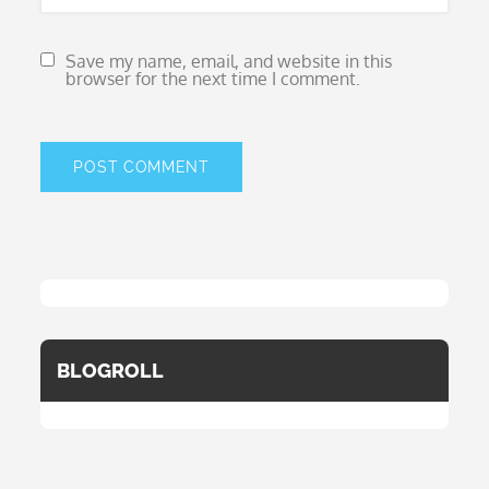
Save my name, email, and website in this
browser for the next time I comment.
BLOGROLL