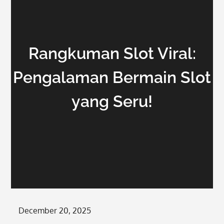
Rangkuman Slot Viral:
Pengalaman Bermain Slot
yang Seru!
Posted
December 20, 2025