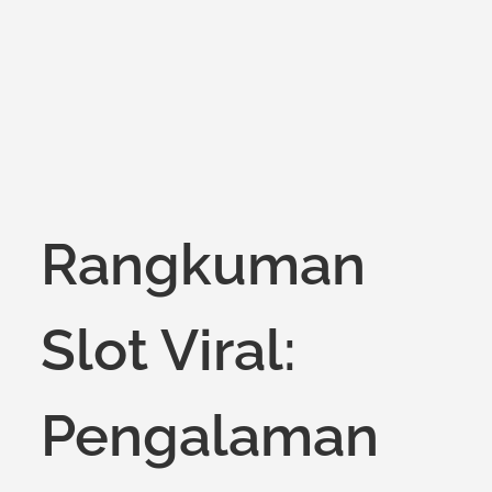
on
Rangkuman
Slot Viral:
Pengalaman