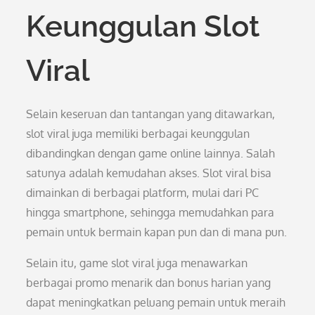
Keunggulan Slot
Viral
Selain keseruan dan tantangan yang ditawarkan,
slot viral juga memiliki berbagai keunggulan
dibandingkan dengan game online lainnya. Salah
satunya adalah kemudahan akses. Slot viral bisa
dimainkan di berbagai platform, mulai dari PC
hingga smartphone, sehingga memudahkan para
pemain untuk bermain kapan pun dan di mana pun.
Selain itu, game slot viral juga menawarkan
berbagai promo menarik dan bonus harian yang
dapat meningkatkan peluang pemain untuk meraih