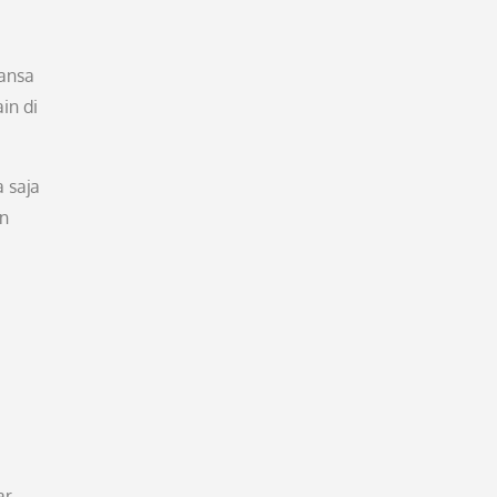
uansa
in di
 saja
an
,
ar