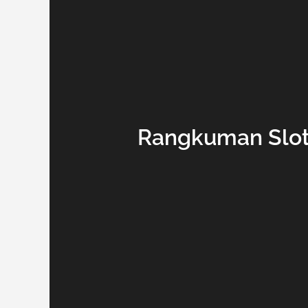
Rangkuman Slot