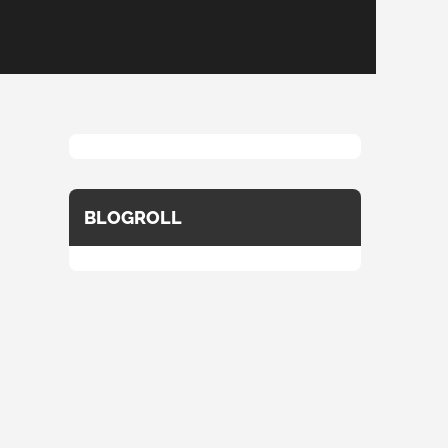
BLOGROLL