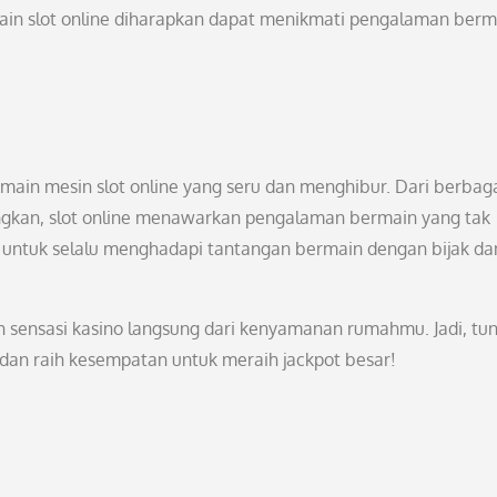
in slot online diharapkan dapat menikmati pengalaman berm
in mesin slot online yang seru dan menghibur. Dari berbag
ngkan, slot online menawarkan pengalaman bermain yang tak
 untuk selalu menghadapi tantangan bermain dengan bijak da
 sensasi kasino langsung dari kenyamanan rumahmu. Jadi, tu
 dan raih kesempatan untuk meraih jackpot besar!