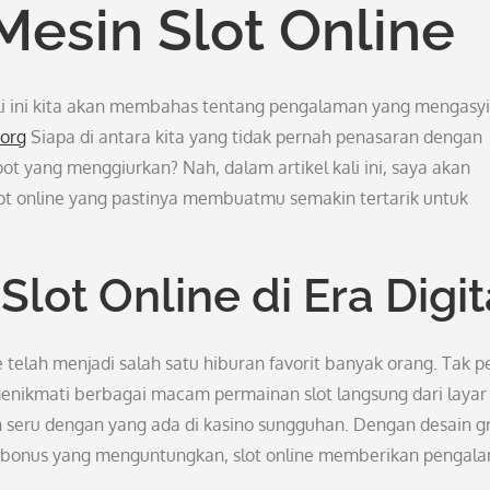
Mesin Slot Online
li ini kita akan membahas tentang pengalaman yang mengasy
.org
Siapa di antara kita yang tidak pernah penasaran dengan
ot yang menggiurkan? Nah, dalam artikel kali ini, saya akan
t online yang pastinya membuatmu semakin tertarik untuk
lot Online di Era Digit
ne telah menjadi salah satu hiburan favorit banyak orang. Tak p
 menikmati berbagai macam permainan slot langsung dari layar
h seru dengan yang ada di kasino sungguhan. Dengan desain gr
ur bonus yang menguntungkan, slot online memberikan pengal