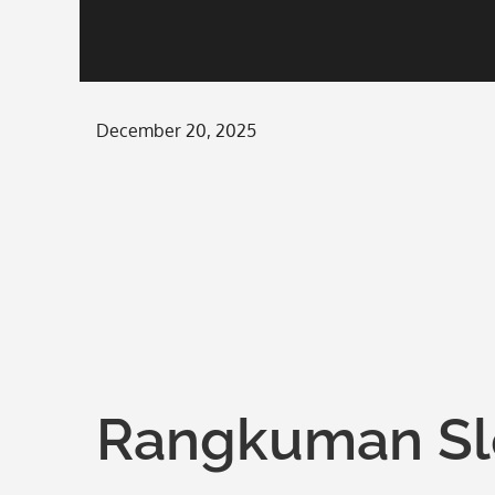
Posted
December 20, 2025
on
Rangkuman Sl