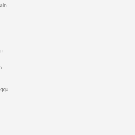
ain
ai
n
nggu