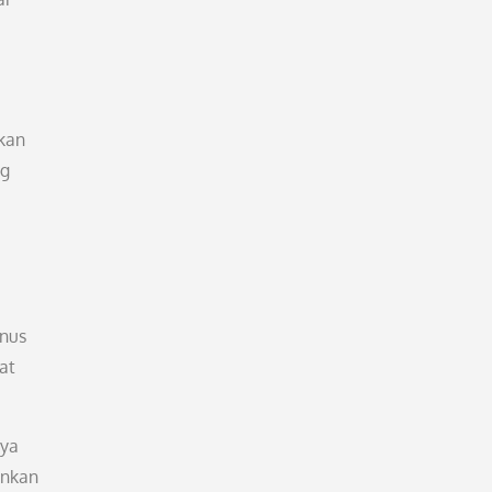
i
kan
ng
onus
at
nya
inkan