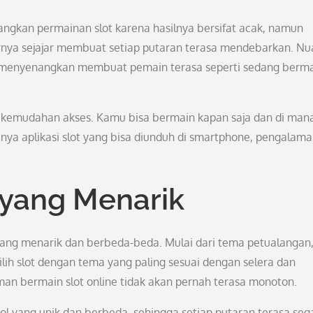
ngkan permainan slot karena hasilnya bersifat acak, namun
hirnya sejajar membuat setiap putaran terasa mendebarkan. N
g menyenangkan membuat pemain terasa seperti sedang berma
ah kemudahan akses. Kamu bisa bermain kapan saja dan di mana
nya aplikasi slot yang bisa diunduh di smartphone, pengalam
yang Menarik
yang menarik dan berbeda-beda. Mulai dari tema petualangan
ilih slot dengan tema yang paling sesuai dengan selera dan
n bermain slot online tidak akan pernah terasa monoton.
bol yang unik dan berbeda, sehingga setiap putaran terasa seg