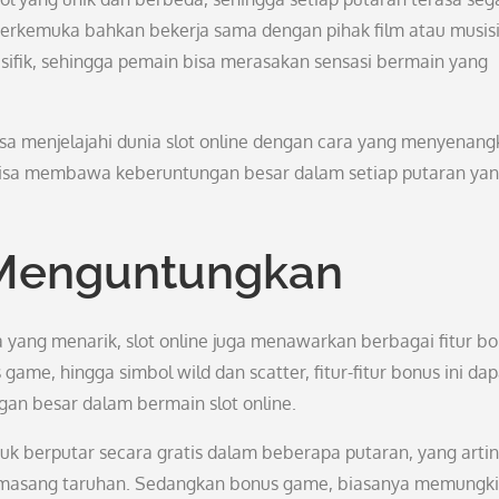
terkemuka bahkan bekerja sama dengan pihak film atau musis
sifik, sehingga pemain bisa merasakan sensasi bermain yang
a menjelajahi dunia slot online dengan cara yang menyenang
 bisa membawa keberuntungan besar dalam setiap putaran ya
 Menguntungkan
 yang menarik, slot online juga menawarkan berbagai fitur b
ame, hingga simbol wild dan scatter, fitur-fitur bonus ini dap
n besar dalam bermain slot online.
k berputar secara gratis dalam beberapa putaran, yang arti
masang taruhan. Sedangkan bonus game, biasanya memungk