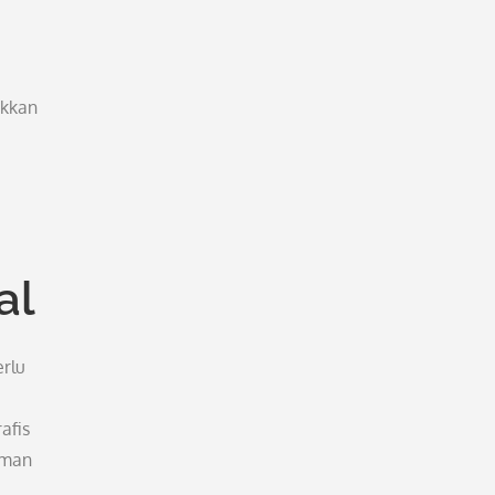
ikkan
al
erlu
afis
aman