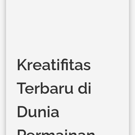
on
Kreatifitas
Terbaru di
Dunia