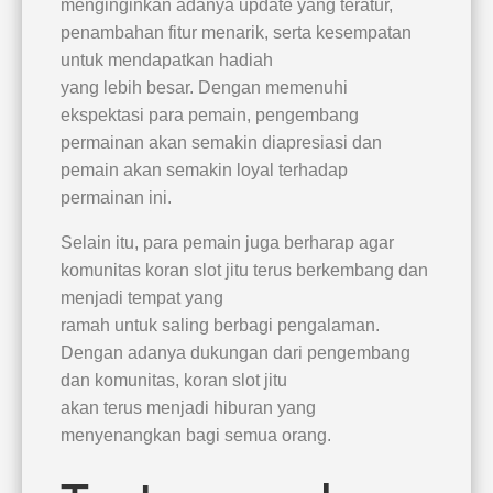
menginginkan adanya update yang teratur,
penambahan fitur menarik, serta kesempatan
untuk mendapatkan hadiah
yang lebih besar. Dengan memenuhi
ekspektasi para pemain, pengembang
permainan akan semakin diapresiasi dan
pemain akan semakin loyal terhadap
permainan ini.
Selain itu, para pemain juga berharap agar
komunitas koran slot jitu terus berkembang dan
menjadi tempat yang
ramah untuk saling berbagi pengalaman.
Dengan adanya dukungan dari pengembang
dan komunitas, koran slot jitu
akan terus menjadi hiburan yang
menyenangkan bagi semua orang.