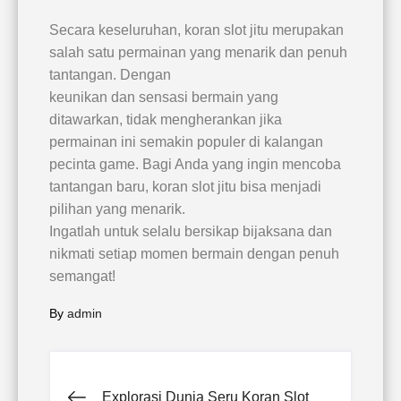
Secara keseluruhan, koran slot jitu merupakan
salah satu permainan yang menarik dan penuh
tantangan. Dengan
keunikan dan sensasi bermain yang
ditawarkan, tidak mengherankan jika
permainan ini semakin populer di kalangan
pecinta game. Bagi Anda yang ingin mencoba
tantangan baru, koran slot jitu bisa menjadi
pilihan yang menarik.
Ingatlah untuk selalu bersikap bijaksana dan
nikmati setiap momen bermain dengan penuh
semangat!
By
admin
Post
Explorasi Dunia Seru Koran Slot