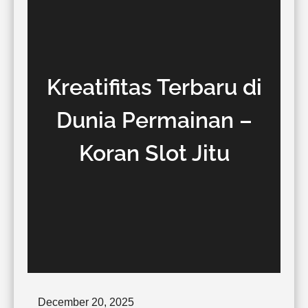
Kreatifitas Terbaru di
Dunia Permainan –
Koran Slot Jitu
Posted
December 20, 2025