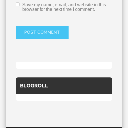
Save my name, email, and website in this
browser for the next time I comment.
BLOGROLL