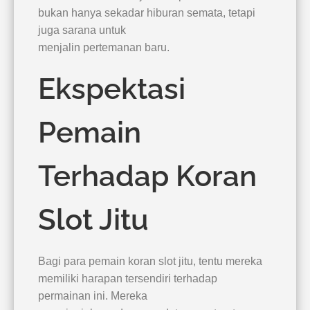
bukan hanya sekadar hiburan semata, tetapi
juga sarana untuk
menjalin pertemanan baru.
Ekspektasi
Pemain
Terhadap Koran
Slot Jitu
Bagi para pemain koran slot jitu, tentu mereka
memiliki harapan tersendiri terhadap
permainan ini. Mereka