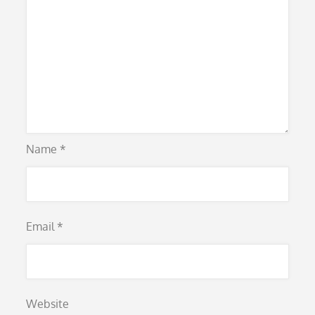
Name
*
Email
*
Website