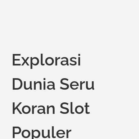
Explorasi
Dunia Seru
Koran Slot
Populer