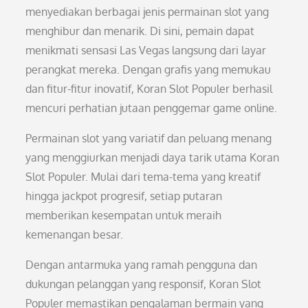
menyediakan berbagai jenis permainan slot yang
menghibur dan menarik. Di sini, pemain dapat
menikmati sensasi Las Vegas langsung dari layar
perangkat mereka. Dengan grafis yang memukau
dan fitur-fitur inovatif, Koran Slot Populer berhasil
mencuri perhatian jutaan penggemar game online.
Permainan slot yang variatif dan peluang menang
yang menggiurkan menjadi daya tarik utama Koran
Slot Populer. Mulai dari tema-tema yang kreatif
hingga jackpot progresif, setiap putaran
memberikan kesempatan untuk meraih
kemenangan besar.
Dengan antarmuka yang ramah pengguna dan
dukungan pelanggan yang responsif, Koran Slot
Populer memastikan pengalaman bermain yang