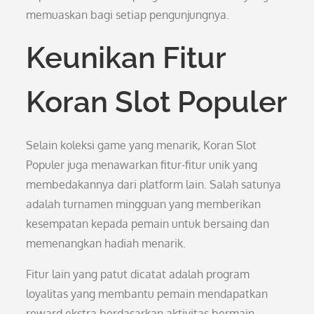
memuaskan bagi setiap pengunjungnya.
Keunikan Fitur
Koran Slot Populer
Selain koleksi game yang menarik, Koran Slot
Populer juga menawarkan fitur-fitur unik yang
membedakannya dari platform lain. Salah satunya
adalah turnamen mingguan yang memberikan
kesempatan kepada pemain untuk bersaing dan
memenangkan hadiah menarik.
Fitur lain yang patut dicatat adalah program
loyalitas yang membantu pemain mendapatkan
reward ekstra berdasarkan aktivitas bermain