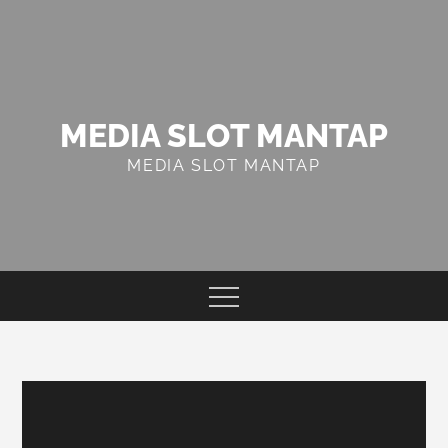
Skip
to
content
MEDIA SLOT MANTAP
MEDIA SLOT MANTAP