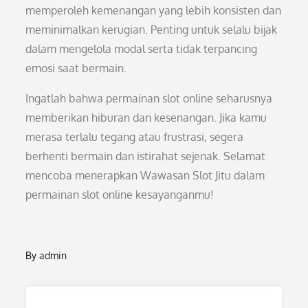
memperoleh kemenangan yang lebih konsisten dan
meminimalkan kerugian. Penting untuk selalu bijak
dalam mengelola modal serta tidak terpancing
emosi saat bermain.
Ingatlah bahwa permainan slot online seharusnya
memberikan hiburan dan kesenangan. Jika kamu
merasa terlalu tegang atau frustrasi, segera
berhenti bermain dan istirahat sejenak. Selamat
mencoba menerapkan Wawasan Slot Jitu dalam
permainan slot online kesayanganmu!
By
admin