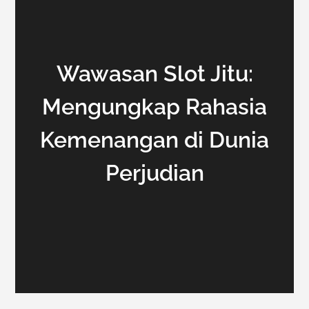
Wawasan Slot Jitu:
Mengungkap Rahasia
Kemenangan di Dunia
Perjudian