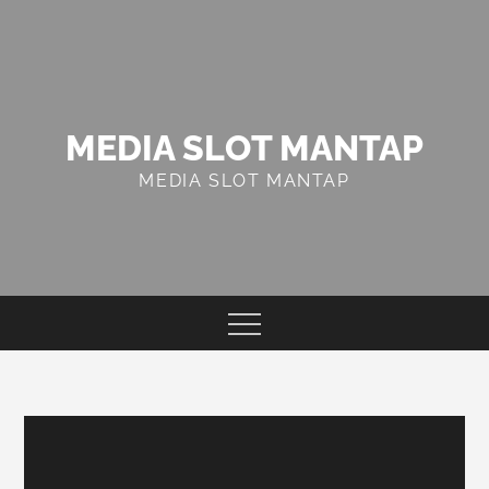
Skip
to
content
MEDIA SLOT MANTAP
MEDIA SLOT MANTAP