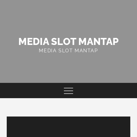
Skip
to
content
MEDIA SLOT MANTAP
MEDIA SLOT MANTAP