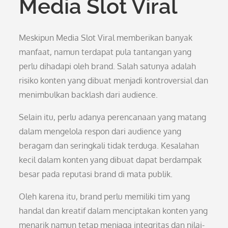
Media Slot Viral
Meskipun Media Slot Viral memberikan banyak
manfaat, namun terdapat pula tantangan yang
perlu dihadapi oleh brand. Salah satunya adalah
risiko konten yang dibuat menjadi kontroversial dan
menimbulkan backlash dari audience.
Selain itu, perlu adanya perencanaan yang matang
dalam mengelola respon dari audience yang
beragam dan seringkali tidak terduga. Kesalahan
kecil dalam konten yang dibuat dapat berdampak
besar pada reputasi brand di mata publik.
Oleh karena itu, brand perlu memiliki tim yang
handal dan kreatif dalam menciptakan konten yang
menarik namun tetap menjaga integritas dan nilai-