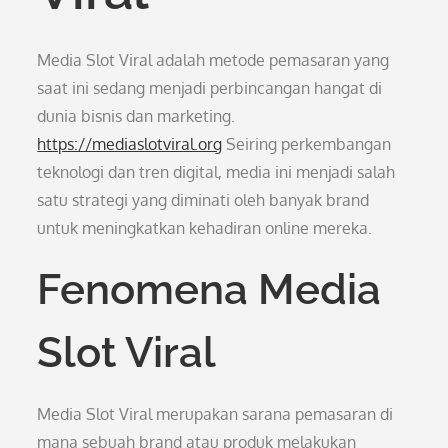
Media Slot Viral adalah metode pemasaran yang
saat ini sedang menjadi perbincangan hangat di
dunia bisnis dan marketing.
https://mediaslotviral.org
Seiring perkembangan
teknologi dan tren digital, media ini menjadi salah
satu strategi yang diminati oleh banyak brand
untuk meningkatkan kehadiran online mereka.
Fenomena Media
Slot Viral
Media Slot Viral merupakan sarana pemasaran di
mana sebuah brand atau produk melakukan