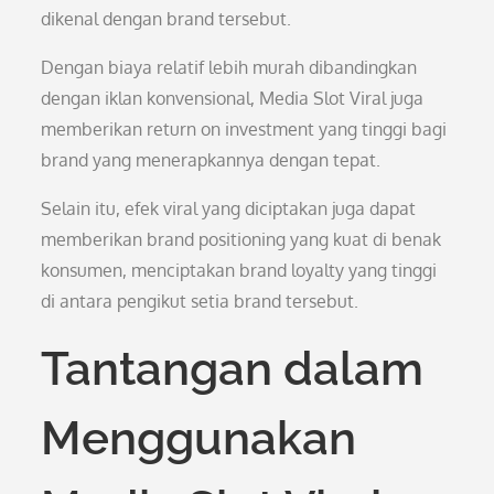
dikenal dengan brand tersebut.
Dengan biaya relatif lebih murah dibandingkan
dengan iklan konvensional, Media Slot Viral juga
memberikan return on investment yang tinggi bagi
brand yang menerapkannya dengan tepat.
Selain itu, efek viral yang diciptakan juga dapat
memberikan brand positioning yang kuat di benak
konsumen, menciptakan brand loyalty yang tinggi
di antara pengikut setia brand tersebut.
Tantangan dalam
Menggunakan