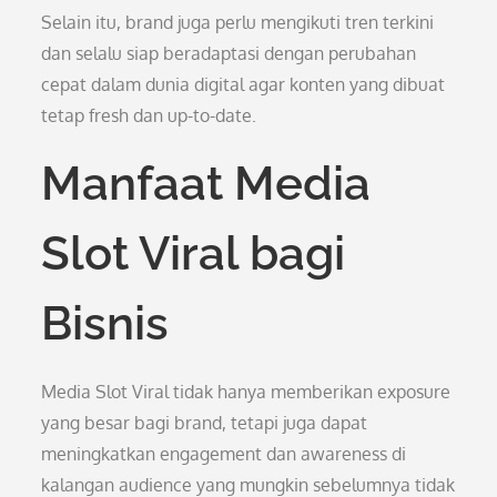
Selain itu, brand juga perlu mengikuti tren terkini
dan selalu siap beradaptasi dengan perubahan
cepat dalam dunia digital agar konten yang dibuat
tetap fresh dan up-to-date.
Manfaat Media
Slot Viral bagi
Bisnis
Media Slot Viral tidak hanya memberikan exposure
yang besar bagi brand, tetapi juga dapat
meningkatkan engagement dan awareness di
kalangan audience yang mungkin sebelumnya tidak