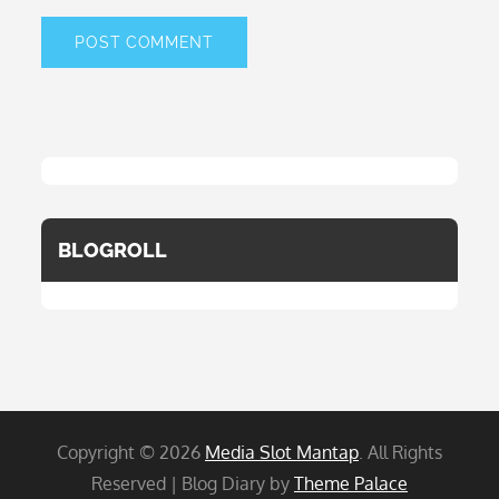
BLOGROLL
Copyright © 2026
Media Slot Mantap
. All Rights
Reserved | Blog Diary by
Theme Palace