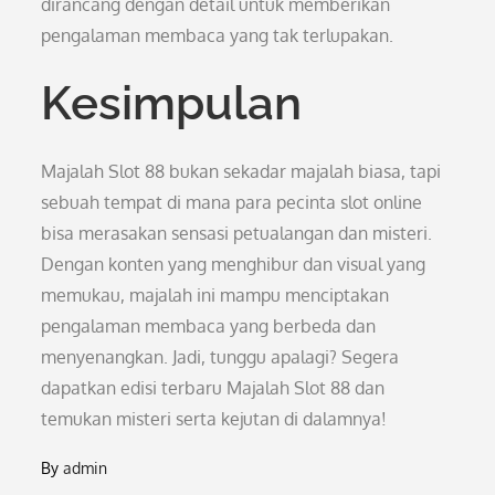
dirancang dengan detail untuk memberikan
pengalaman membaca yang tak terlupakan.
Kesimpulan
Majalah Slot 88 bukan sekadar majalah biasa, tapi
sebuah tempat di mana para pecinta slot online
bisa merasakan sensasi petualangan dan misteri.
Dengan konten yang menghibur dan visual yang
memukau, majalah ini mampu menciptakan
pengalaman membaca yang berbeda dan
menyenangkan. Jadi, tunggu apalagi? Segera
dapatkan edisi terbaru Majalah Slot 88 dan
temukan misteri serta kejutan di dalamnya!
By
admin