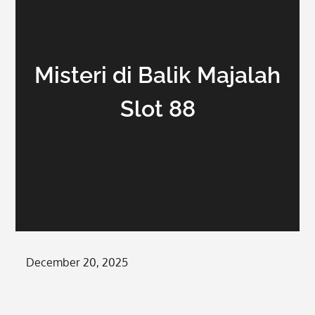
Misteri di Balik Majalah
Slot 88
Posted
December 20, 2025
on