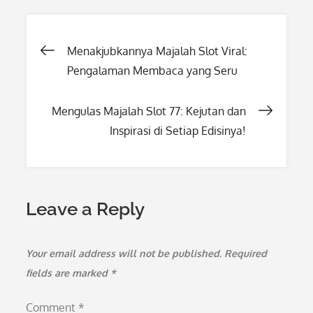
Post
Menakjubkannya Majalah Slot Viral:
Pengalaman Membaca yang Seru
navigation
Mengulas Majalah Slot 77: Kejutan dan
Inspirasi di Setiap Edisinya!
Leave a Reply
Your email address will not be published.
Required
fields are marked
*
Comment
*