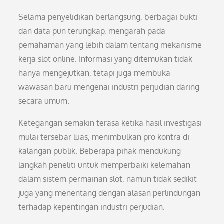
Selama penyelidikan berlangsung, berbagai bukti
dan data pun terungkap, mengarah pada
pemahaman yang lebih dalam tentang mekanisme
kerja slot online. Informasi yang ditemukan tidak
hanya mengejutkan, tetapi juga membuka
wawasan baru mengenai industri perjudian daring
secara umum.
Ketegangan semakin terasa ketika hasil investigasi
mulai tersebar luas, menimbulkan pro kontra di
kalangan publik. Beberapa pihak mendukung
langkah peneliti untuk memperbaiki kelemahan
dalam sistem permainan slot, namun tidak sedikit
juga yang menentang dengan alasan perlindungan
terhadap kepentingan industri perjudian.