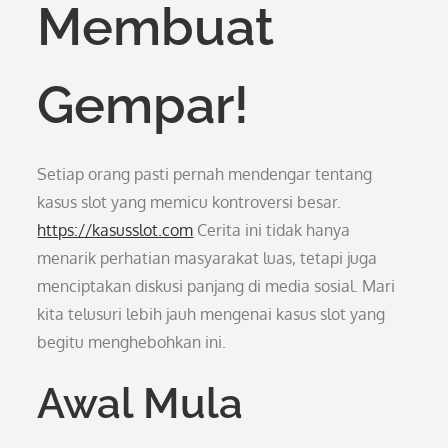
Membuat
Gempar!
Setiap orang pasti pernah mendengar tentang
kasus slot yang memicu kontroversi besar.
https://kasusslot.com
Cerita ini tidak hanya
menarik perhatian masyarakat luas, tetapi juga
menciptakan diskusi panjang di media sosial. Mari
kita telusuri lebih jauh mengenai kasus slot yang
begitu menghebohkan ini.
Awal Mula