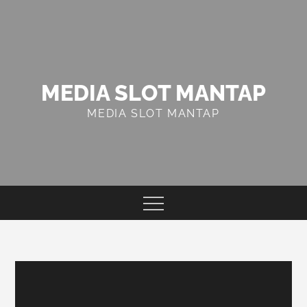
Skip
to
content
MEDIA SLOT MANTAP
MEDIA SLOT MANTAP