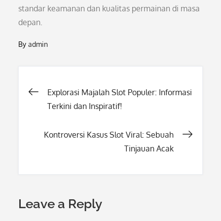
standar keamanan dan kualitas permainan di masa
depan.
By
admin
Post
Explorasi Majalah Slot Populer: Informasi
Terkini dan Inspiratif!
navigation
Kontroversi Kasus Slot Viral: Sebuah
Tinjauan Acak
Leave a Reply