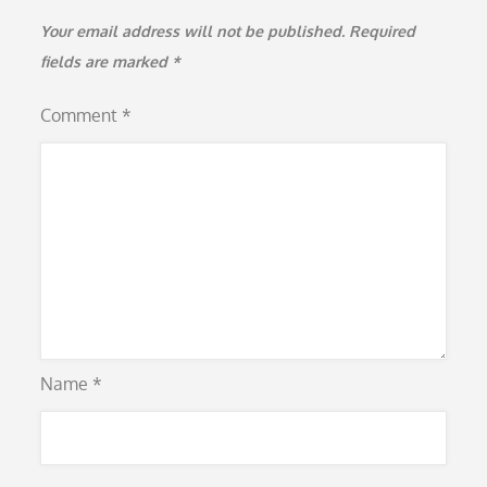
Your email address will not be published.
Required
fields are marked
*
Comment
*
Name
*