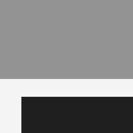
Skip
to
content