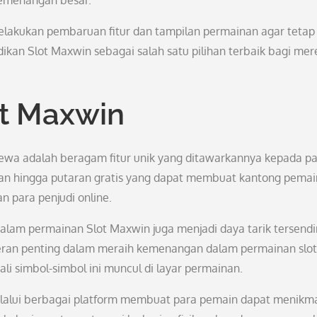
kemenangan besar.
melakukan pembaruan fitur dan tampilan permainan agar tetap
dikan Slot Maxwin sebagai salah satu pilihan terbaik bagi mer
ot Maxwin
ewa adalah beragam fitur unik yang ditawarkannya kepada p
kan hingga putaran gratis yang dapat membuat kantong pemai
para penjudi online.
dalam permainan Slot Maxwin juga menjadi daya tarik tersendir
 peran penting dalam meraih kemenangan dalam permainan slot 
li simbol-simbol ini muncul di layar permainan.
lalui berbagai platform membuat para pemain dapat menikma