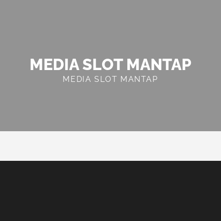
MEDIA SLOT MANTAP
MEDIA SLOT MANTAP