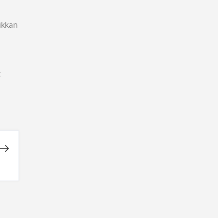
ikkan
t