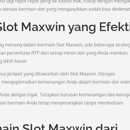
rlu lagi repot-repot pergi ke kasino fisik, cukup dengan menga
 sensasi bermain slot yang mengasyikkan sudah bisa dinikmat
Slot Maxwin yang Efekt
ng menang dalam bermain Slot Maxwin, ada beberapa strateg
an persentase RTP dari setiap mesin slot yang Anda mainkan, p
 lebih besar.
bonus jackpot yang ditawarkan oleh Slot Maxwin. Dengan
a mengoptimalkan kemenangan Anda dalam bermain slot onlin
 Anda dengan bijak. Tetapkan batasan kemenangan dan kerug
man bermain Anda tetap menyenangkan tanpa membebani
in Slot Maxwin dari