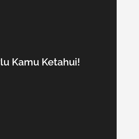
lu Kamu Ketahui!